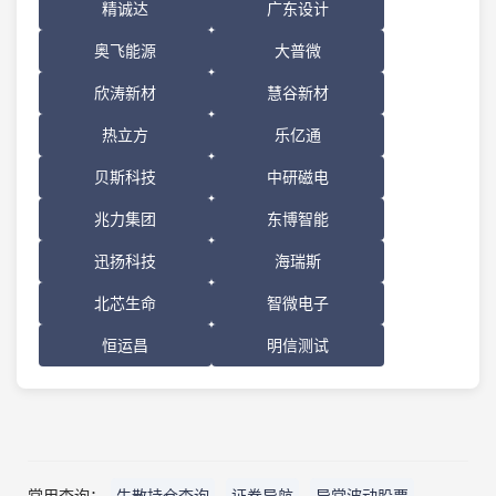
精诚达
广东设计
奥飞能源
大普微
欣涛新材
慧谷新材
热立方
乐亿通
贝斯科技
中研磁电
兆力集团
东博智能
迅扬科技
海瑞斯
北芯生命
智微电子
恒运昌
明信测试
常用查询：
牛散持仓查询
证券导航
异常波动股票