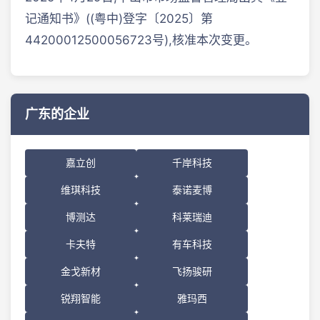
记通知书》((粤中)登字〔2025〕第
44200012500056723号),核准本次变更。
广东的企业
嘉立创
千岸科技
维琪科技
泰诺麦博
博测达
科莱瑞迪
卡夫特
有车科技
金戈新材
飞扬骏研
锐翔智能
雅玛西