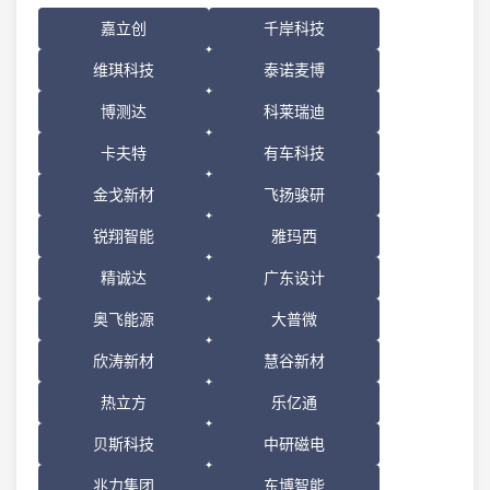
嘉立创
千岸科技
维琪科技
泰诺麦博
博测达
科莱瑞迪
卡夫特
有车科技
金戈新材
飞扬骏研
锐翔智能
雅玛西
精诚达
广东设计
奥飞能源
大普微
欣涛新材
慧谷新材
热立方
乐亿通
贝斯科技
中研磁电
兆力集团
东博智能