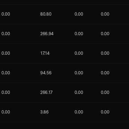
0.00
80.80
0.00
0.00
0.00
266.94
0.00
0.00
0.00
17.14
0.00
0.00
0.00
94.56
0.00
0.00
0.00
266.17
0.00
0.00
0.00
3.86
0.00
0.00