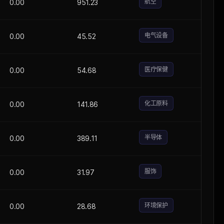
航空
0.00
951.23
电气设备
0.00
45.52
医疗保健
0.00
54.68
化工原料
0.00
141.86
半导体
0.00
389.11
服饰
0.00
31.97
环境保护
0.00
28.68