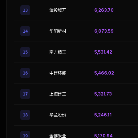
津投城开
6,263.70
13
华阳新材
6,073.59
14
南方精工
5,531.42
15
中建环能
5,466.02
16
上海建工
5,321.73
17
华兰股份
5,246.11
18
金健米业
5,170.94
19