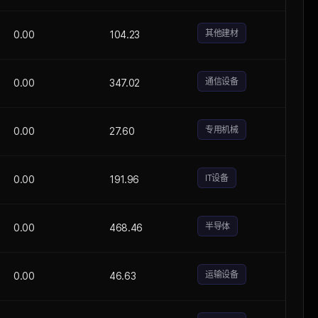
其他建材
0.00
104.23
通信设备
0.00
347.02
专用机械
0.00
27.60
IT设备
0.00
191.96
半导体
0.00
468.46
运输设备
0.00
46.63