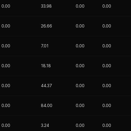
0.00
33.98
0.00
0.00
0.00
26.66
0.00
0.00
0.00
7.01
0.00
0.00
0.00
18.18
0.00
0.00
0.00
44.37
0.00
0.00
0.00
84.00
0.00
0.00
0.00
3.24
0.00
0.00