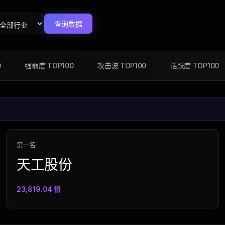
查询数据
0
强弱度 TOP100
攻击波 TOP100
活跃度 TOP100
第一名
天工股份
23,819.04 倍