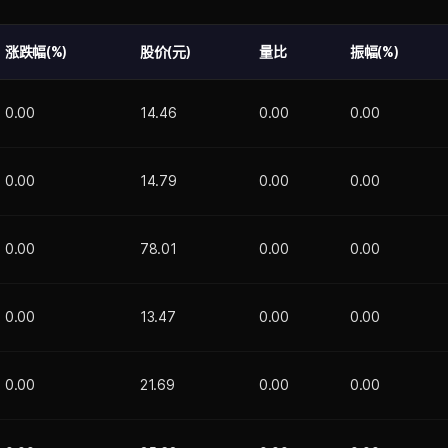
涨跌幅(%)
股价(元)
量比
振幅(%)
0.00
14.46
0.00
0.00
0.00
14.79
0.00
0.00
0.00
78.01
0.00
0.00
0.00
13.47
0.00
0.00
0.00
21.69
0.00
0.00