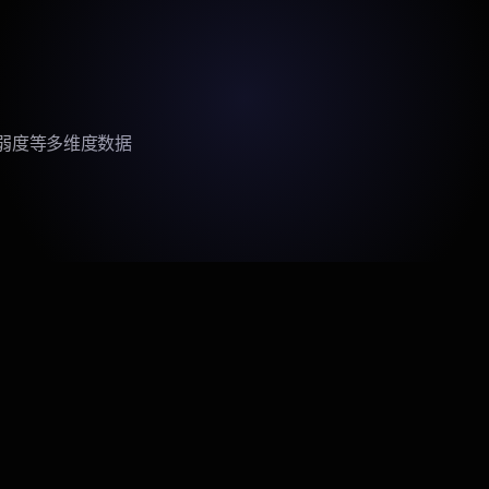
弱度等多维度数据