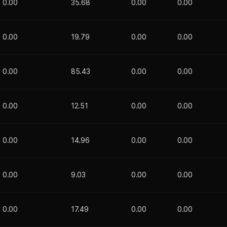
0.00
35.68
0.00
0.00
0.00
19.79
0.00
0.00
0.00
85.43
0.00
0.00
0.00
12.51
0.00
0.00
0.00
14.96
0.00
0.00
0.00
9.03
0.00
0.00
0.00
17.49
0.00
0.00