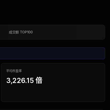
成交额 TOP100
平均市盈率
3,226.15 倍