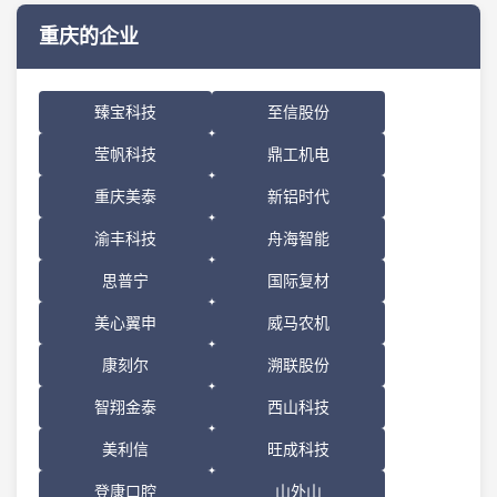
重庆的企业
臻宝科技
至信股份
莹帆科技
鼎工机电
重庆美泰
新铝时代
渝丰科技
舟海智能
思普宁
国际复材
美心翼申
威马农机
康刻尔
溯联股份
智翔金泰
西山科技
美利信
旺成科技
登康口腔
山外山