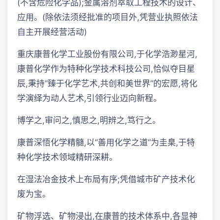
(不含危险化学品);金属溶剂萃取工程技术的设计、
应用。(除依法须经批准的项目外,凭营业执照依法
自主开展经营活动)
重庆康普化学工业股份有限公司,于化学浩渺星河,
康普化学作为特种化学技术科技公司,恰似夺目星
辰,秉持“臻于化学艺术,共创和美世界”的宏愿,将化
学演绎为动人艺术,引领行业迈向新程。
博学之,审问之,慎思之,明辨之,笃行之。
康普深悟化学精髓,以“善用化学之道”为圭臬,于特
种化学技术领域精研深耕。
在湿法冶金技术上布局有序;凭借城市矿产技术化
废为宝。
矿物浮选、矿物浸出,在康普的技术体系中,各显神