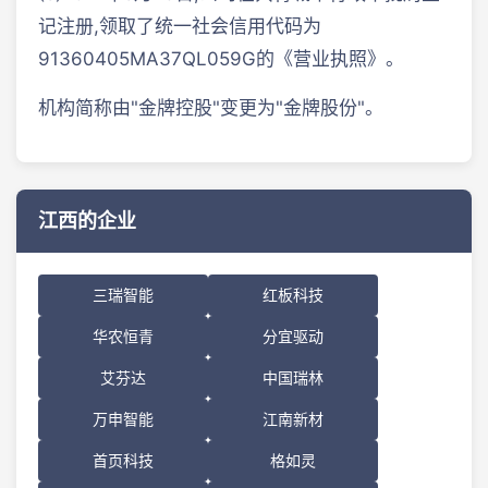
记注册,领取了统一社会信用代码为
91360405MA37QL059G的《营业执照》。
机构简称由"金牌控股"变更为"金牌股份"。
江西的企业
三瑞智能
红板科技
华农恒青
分宜驱动
艾芬达
中国瑞林
万申智能
江南新材
首页科技
格如灵