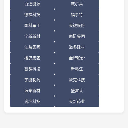
百通能源
威尔高
德福科技
福事特
国科军工
天键股份
宁新新材
南矿集团
江盐集团
海多硅材
播恩集团
金牌股份
智锂科技
新赣江
宇能制药
欧克科技
逸豪新材
盛富莱
满坤科技
天新药业