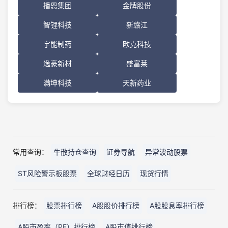
播恩集团
金牌股份
智锂科技
新赣江
宇能制药
欧克科技
逸豪新材
盛富莱
满坤科技
天新药业
常用查询：
牛散持仓查询
证券导航
异常波动股票
ST风险警示板股票
全球财经日历
现货行情
排行榜：
股票排行榜
A股股价排行榜
A股股息率排行榜
A股市盈率（PE）排行榜
A股市值排行榜