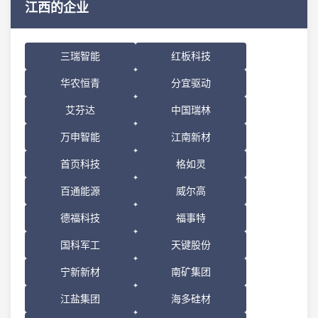
江西的企业
三瑞智能
红板科技
华农恒青
分宜驱动
艾芬达
中国瑞林
万申智能
江南新材
首页科技
格如灵
百通能源
威尔高
德福科技
福事特
国科军工
天键股份
宁新新材
南矿集团
江盐集团
海多硅材