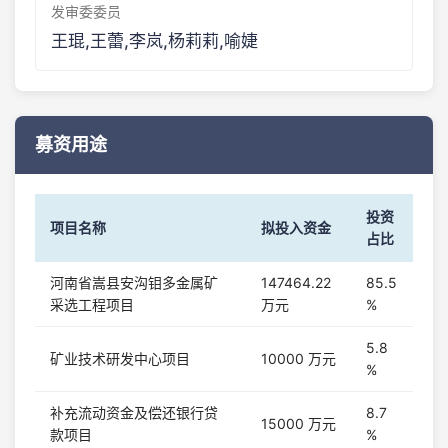
发审委委员
王琨,王蕾,李岚,杨莉莉,喻婕
募资用途
投资
项目名称
拟投入资金
占比
河南省嵩县安沟钼多金属矿
147464.22
85.5
采选工程项目
万元
%
5.8
矿业技术研发中心项目
10000 万元
%
补充流动资金及偿还银行贷
8.7
15000 万元
款项目
%