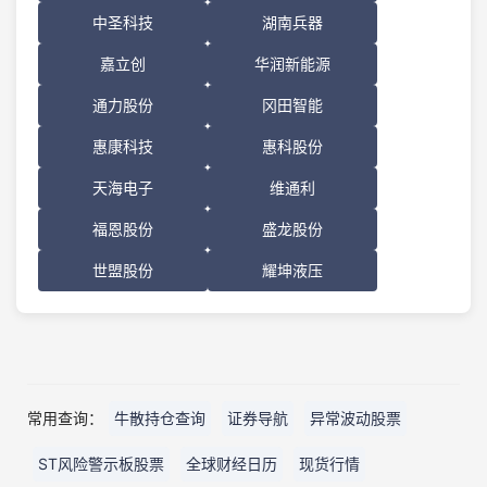
中圣科技
湖南兵器
嘉立创
华润新能源
通力股份
冈田智能
惠康科技
惠科股份
天海电子
维通利
福恩股份
盛龙股份
世盟股份
耀坤液压
常用查询：
牛散持仓查询
证券导航
异常波动股票
ST风险警示板股票
全球财经日历
现货行情