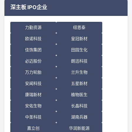
深主板 IPO企业
力勤资源
纽恩泰
欧诺科技
皇冠新材
佳饰集团
田园生化
必迈股份
朗迅科技
万力轮胎
兰升生物
安闻科技
五星新材
康瑞新材
植物医生
安佑生物
长晶科技
中圣科技
湖南兵器
嘉立创
华润新能源