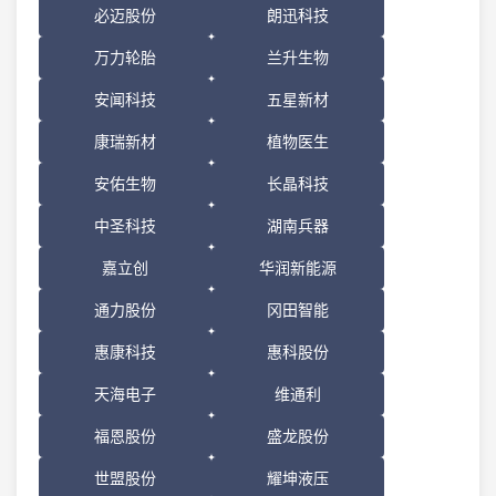
必迈股份
朗迅科技
万力轮胎
兰升生物
安闻科技
五星新材
康瑞新材
植物医生
安佑生物
长晶科技
中圣科技
湖南兵器
嘉立创
华润新能源
通力股份
冈田智能
惠康科技
惠科股份
天海电子
维通利
福恩股份
盛龙股份
世盟股份
耀坤液压