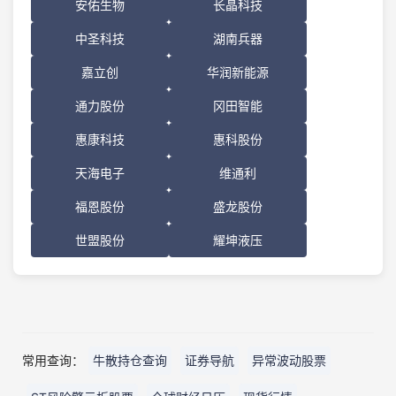
安佑生物
长晶科技
中圣科技
湖南兵器
嘉立创
华润新能源
通力股份
冈田智能
惠康科技
惠科股份
天海电子
维通利
福恩股份
盛龙股份
世盟股份
耀坤液压
常用查询：
牛散持仓查询
证券导航
异常波动股票