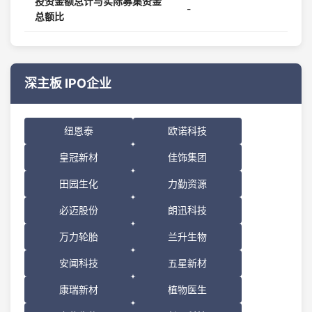
投资金额总计与实际募集资金
-
总额比
深主板 IPO企业
纽恩泰
欧诺科技
皇冠新材
佳饰集团
田园生化
力勤资源
必迈股份
朗迅科技
万力轮胎
兰升生物
安闻科技
五星新材
康瑞新材
植物医生