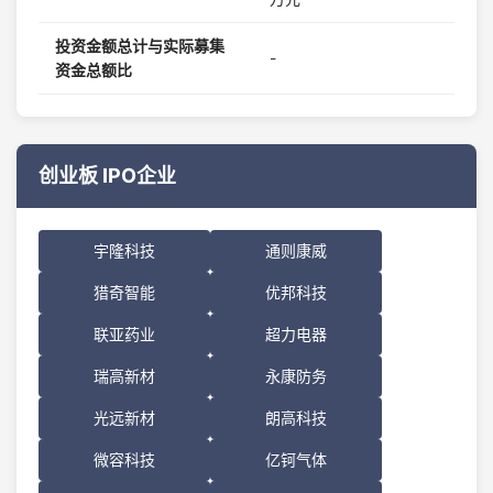
投资金额总计与实际募集
-
资金总额比
创业板 IPO企业
宇隆科技
通则康威
猎奇智能
优邦科技
联亚药业
超力电器
瑞高新材
永康防务
光远新材
朗高科技
微容科技
亿钶气体