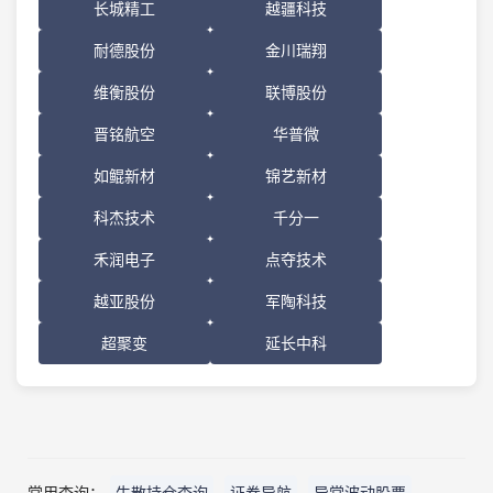
长城精工
越疆科技
耐德股份
金川瑞翔
维衡股份
联博股份
晋铭航空
华普微
如鲲新材
锦艺新材
科杰技术
千分一
禾润电子
点夺技术
越亚股份
军陶科技
超聚变
延长中科
常用查询：
牛散持仓查询
证券导航
异常波动股票