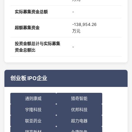
实际募集资金总额
-
-138,954.26
超额募集资金
万元
投资金额总计与实际募集
-
资金总额比
创业板 IPO企业
通则康威
猎奇智能
宇隆科技
优邦科技
联亚药业
超力电器
瑞高新材
永康防务