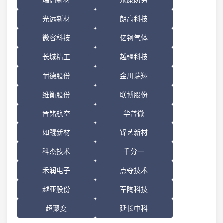
光远新材
朗高科技
微容科技
亿钶气体
长城精工
越疆科技
耐德股份
金川瑞翔
维衡股份
联博股份
晋铭航空
华普微
如鲲新材
锦艺新材
科杰技术
千分一
禾润电子
点夺技术
越亚股份
军陶科技
超聚变
延长中科