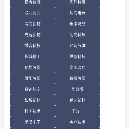
猎奇智能
优邦科技
联亚药业
超力电器
瑞高新材
永康防务
光远新材
朗高科技
微容科技
亿钶气体
长城精工
越疆科技
耐德股份
金川瑞翔
维衡股份
联博股份
晋铭航空
华普微
如鲲新材
锦艺新材
科杰技术
千分一
禾润电子
点夺技术