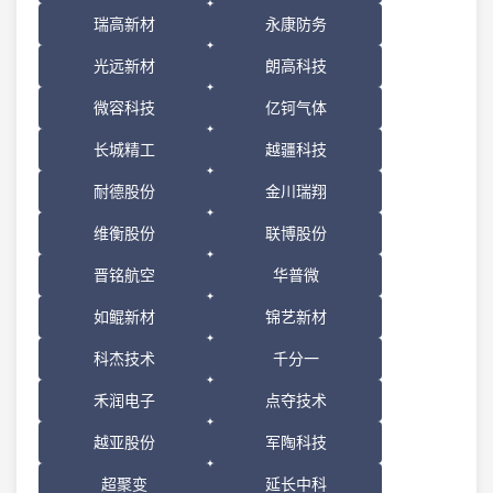
瑞高新材
永康防务
光远新材
朗高科技
微容科技
亿钶气体
长城精工
越疆科技
耐德股份
金川瑞翔
维衡股份
联博股份
晋铭航空
华普微
如鲲新材
锦艺新材
科杰技术
千分一
禾润电子
点夺技术
越亚股份
军陶科技
超聚变
延长中科