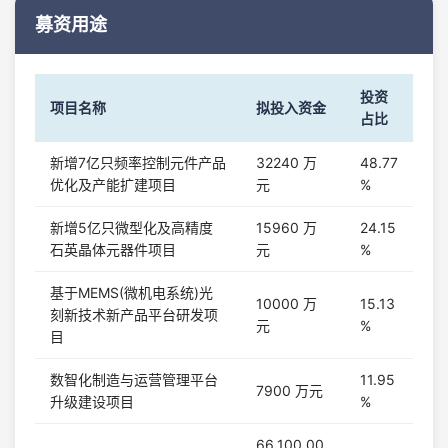
募资用途
投资
项目名称
拟投入资金
占比
新增7亿只频率控制元件产品
32240 万
48.77
优化及产能扩建项目
元
%
新增5亿只微型化及高精度
15960 万
24.15
石英晶体元器件项目
元
%
基于MEMS(微机电系统)光
10000 万
15.13
刻新技术新产品平台研发项
元
%
目
数智化制造与运营管理平台
11.95
7900 万元
升级建设项目
%
66,100.00