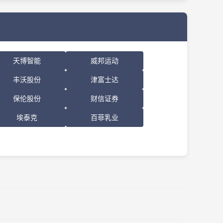
天博智能
威邦运动
丰沃股份
津富士达
保伦股份
财信证券
埃泰克
百菲乳业