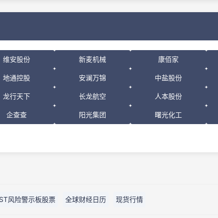
维安股份
新麦机械
康佰家
地通控股
安澜万锦
中盐股份
龙行天下
长龙航空
人本股份
企查查
阳光集团
曙光化工
ST风险警示板股票
全球财经日历
现货行情