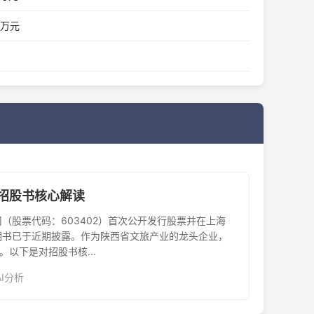
8 万元
PO招股书核心解读
（股票代码：603402）首次公开发行股票并在上海
明书已于近期披露。作为陕西省文旅产业的龙头企业，
。以下是对招股书核...
：AI分析