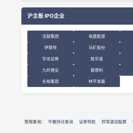
沪主板 IPO企业
沈鼓集团
电建能源
伊莱特
马矿股份
华龙证券
胜华波
九岭锂业
嘉德利
长裕集团
林平发展
常用查询：
牛散持仓查询
证券导航
异常波动股票