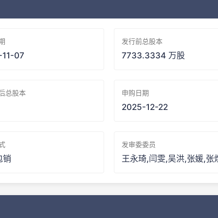
期
发行前总股本
-11-07
7733.3334 万股
后总股本
申购日期
2025-12-22
式
发审委委员
包销
王永琦,闫雯,吴洪,张媛,张