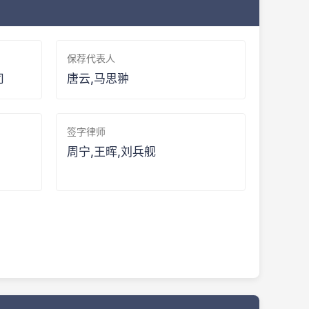
保荐代表人
司
唐云,马思翀
签字律师
周宁,王晖,刘兵舰