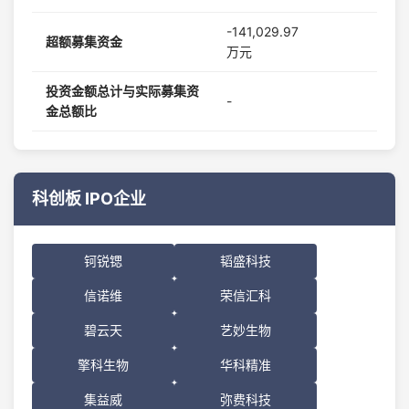
-141,029.97
超额募集资金
万元
投资金额总计与实际募集资
-
金总额比
科创板 IPO企业
钶锐锶
韬盛科技
信诺维
荣信汇科
碧云天
艺妙生物
擎科生物
华科精准
集益威
弥费科技