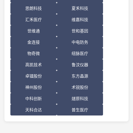
思朗科技
夏禾科技
汇禾医疗
维嘉科技
世维通
世和基因
金连接
中电防务
物奇微
纽脉医疗
高凯技术
鲁汶仪器
卓镭股份
东方晶源
神州股份
术锐股份
中科创新
燧原科技
天科合达
普生医疗