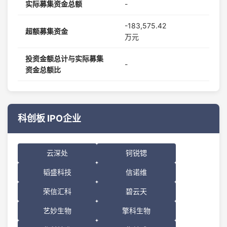
实际募集资金总额
-
-183,575.42
超额募集资金
万元
投资金额总计与实际募集
-
资金总额比
科创板 IPO企业
云深处
钶锐锶
韬盛科技
信诺维
荣信汇科
碧云天
艺妙生物
擎科生物