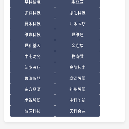
华科精准
集益威
弥费科技
思朗科技
夏禾科技
汇禾医疗
维嘉科技
世维通
世和基因
金连接
中电防务
物奇微
纽脉医疗
高凯技术
鲁汶仪器
卓镭股份
东方晶源
神州股份
术锐股份
中科创新
燧原科技
天科合达