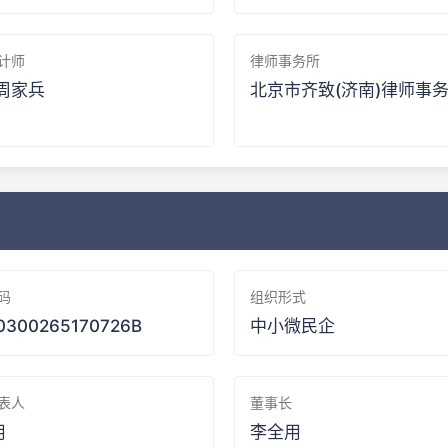
计师
律师事务所
周家兵
北京市齐致(济南)律师事
码
组织形式
0300265170726B
中小微民企
表人
董事长
用
李全用