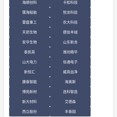
海顺创科
卡松科技
儒海船舶
悦龙科技
雷霆重工
农大科技
天骄生物
德信羊绒
安华生物
山东新龙
泰凯英
潍坊精华
山大电力
信通电子
新恒汇
威高血净
康泰智能
海奥斯
博苑新材
连科智造
新大材料
艾德森
西立股份
丰香园