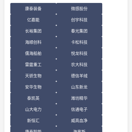
康泰装备
微感股份
亿嘉能
创宇科技
长裕集团
春光集团
海顺创科
卡松科技
儒海船舶
悦龙科技
雷霆重工
农大科技
天骄生物
德信羊绒
安华生物
山东新龙
泰凯英
潍坊精华
山大电力
信通电子
新恒汇
威高血净
康泰智能
海奥斯