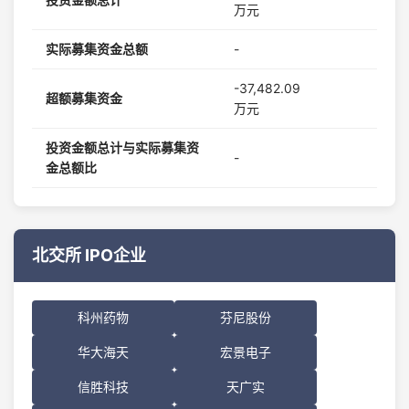
万元
实际募集资金总额
-
-37,482.09
超额募集资金
万元
投资金额总计与实际募集资
-
金总额比
北交所 IPO企业
科州药物
芬尼股份
华大海天
宏景电子
信胜科技
天广实