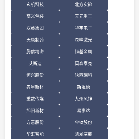
玄机科技
北方实验
高义包装
天元重工
双英集团
华宇电子
天康制药
森峰激光
腾信精密
恒基金属
艾斯迪
莫森泰克
恒兴股份
陕西瑞科
犇星新材
斯坦德
重数传媒
九州风神
旭阳新材
易事达
方意股份
金钛股份
华汇智能
凯龙洁能