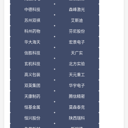
中德科技
森峰激光
苏州双祺
艾斯迪
科州药物
芬尼股份
华大海天
宏景电子
信胜科技
天广实
玄机科技
北方实验
高义包装
天元重工
双英集团
华宇电子
天康制药
腾信精密
恒基金属
莫森泰克
恒兴股份
陕西瑞科