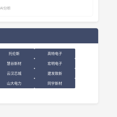
：AI分析
托伦斯
高特电子
慧谷新材
宏明电子
云汉芯城
建发致新
山大电力
同宇新材