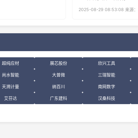
2025-08-29 08:53:08 来源
超纯应材
展芯股份
欣兴工具
尚水智能
大普微
三瑞智能
天溯计量
纳百川
南网数字
艾芬达
广东建科
汉桑科技