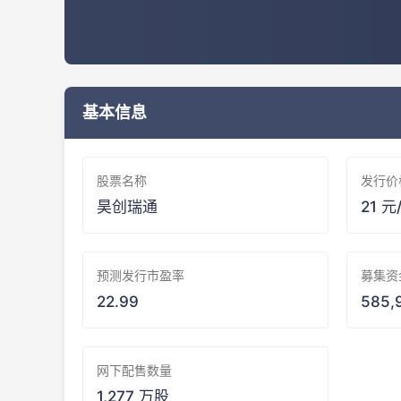
基本信息
股票名称
发行价
昊创瑞通
21 元
预测发行市盈率
募集资
22.99
585,
网下配售数量
1,277 万股