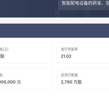
智能配电设备的研发、
格(元)
发行市盈率
/股
21.02
金
总发行数量
900,000 元
2,790 万股