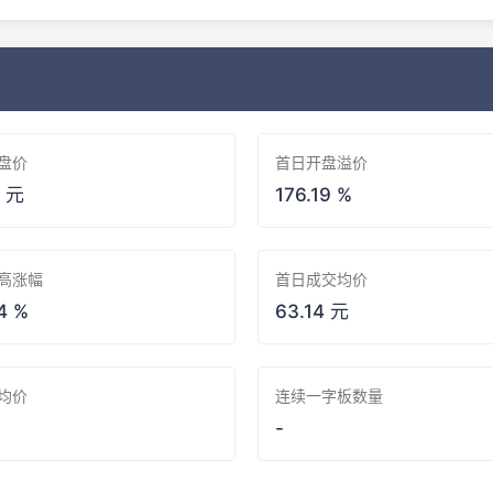
盘价
首日开盘溢价
6 元
176.19 %
高涨幅
首日成交均价
4 %
63.14 元
均价
连续一字板数量
-