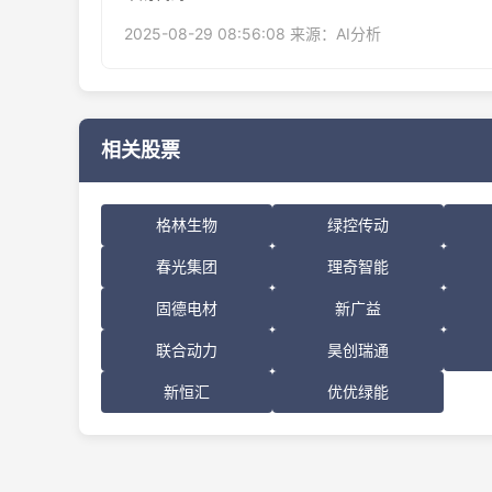
2025-08-29 08:56:08 来源：AI分析
相关股票
格林生物
绿控传动
春光集团
理奇智能
固德电材
新广益
联合动力
昊创瑞通
新恒汇
优优绿能