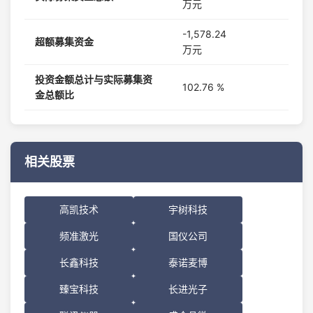
万元
-1,578.24
超额募集资金
万元
投资金额总计与实际募集资
102.76 %
金总额比
相关股票
高凯技术
宇树科技
频准激光
国仪公司
长鑫科技
泰诺麦博
臻宝科技
长进光子