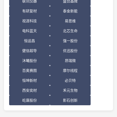
联讯仪器
盛合晶微
有研复材
泰金新能
视涯科技
易思维
电科蓝天
北芯生命
恒运昌
强一股份
健信超导
优迅股份
沐曦股份
昂瑞微
百奥赛图
摩尔线程
恒坤新材
必贝特
西安奕材
禾元生物
屹唐股份
影石创新