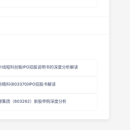
尔线程科创板IPO招股说明书的深度分析解读
精科(603370)IPO招股书解读
源集团（603262）新股申购深度分析