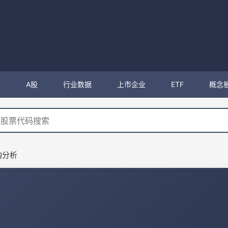
购
A股
行业数据
上市企业
ETF
概念
购分析