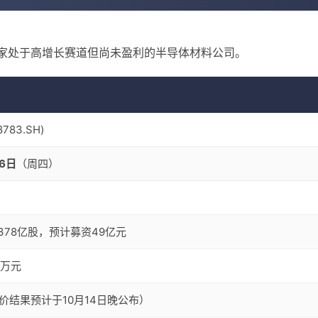
一家处于高增长赛道但尚未盈利的半导体材料公司。
783.SH)
16日
​（周四）
378亿股，预计募资49亿元
5万元
价结果预计于10月14日晚公布）