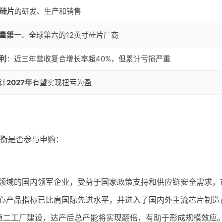
体硅片
的研发、生产和销售
量第一
​、全球第六的12英寸硅片厂商
利
​：近三年营收复合增长率超40%，但累计亏损严重
计
2027年
有望实现扭亏为盈
衡是否参与申购：
料领域的国内领军企业，受益于国家政策支持和供应链安全需求，
核心产品指标已比肩国际先进水平，并进入了国内外主流芯片制造
用于第二工厂建设，达产后总产能将实现翻倍，有助于形成规模效应