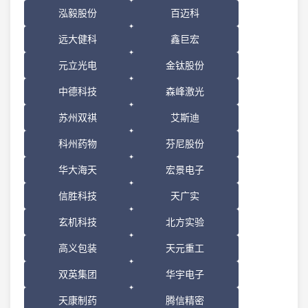
泓毅股份
百迈科
远大健科
鑫巨宏
元立光电
金钛股份
中德科技
森峰激光
苏州双祺
艾斯迪
科州药物
芬尼股份
华大海天
宏景电子
信胜科技
天广实
玄机科技
北方实验
高义包装
天元重工
双英集团
华宇电子
天康制药
腾信精密