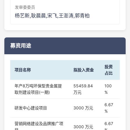
发审委委员
杨艺新,耿晨晨,宋飞,王澎涛,郭青柏
募资用途
投资
项目名称
拟投入资金
占比
年产8万吨环保型贵金属提
55459.84
100
取剂建设项目(一期)
万元
%
6.67
研发中心建设项目
3000 万元
%
营销网络建设及品牌推广项
6.67
3000 万元
目
%