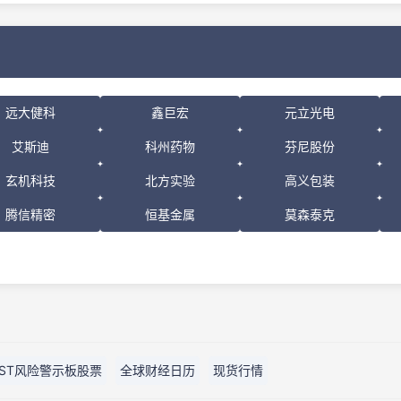
远大健科
鑫巨宏
元立光电
艾斯迪
科州药物
芬尼股份
玄机科技
北方实验
高义包装
腾信精密
恒基金属
莫森泰克
ST风险警示板股票
全球财经日历
现货行情