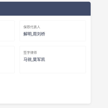
保荐代表人
解明,周刘桥
签字律师
马锐,莫军凯