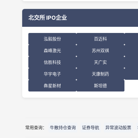
北交所 IPO企业
泓毅股份
百迈科
森峰激光
苏州双祺
信胜科技
天广实
华宇电子
天康制药
犇星新材
斯坦德
常用查询：
牛散持仓查询
证券导航
异常波动股票