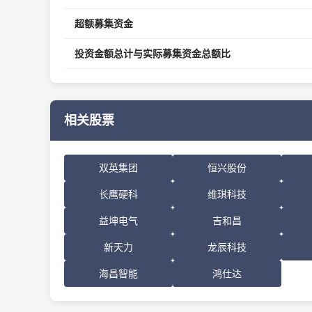
超额募集资金
投资金额总计与实际募集资金总额比
相关股票
双英集团
恒兴股份
长鹰硬科
维琪科技
益坤电气
吉和昌
新天力
龙辰科技
海昌智能
鸿仕达