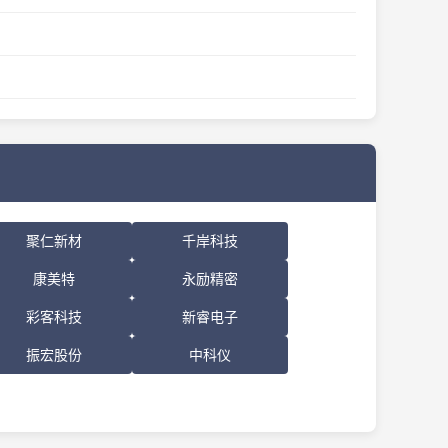
聚仁新材
千岸科技
康美特
永励精密
彩客科技
新睿电子
振宏股份
中科仪