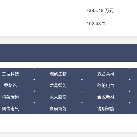
-385.48 万元
102.43 %
杰理科技
珈凯生物
森合高科
乔路铭
龙鑫智能
欧伦电气
科莱瑞迪
永大股份
金戈新材
朗信电气
嘉晨智能
锐翔智能