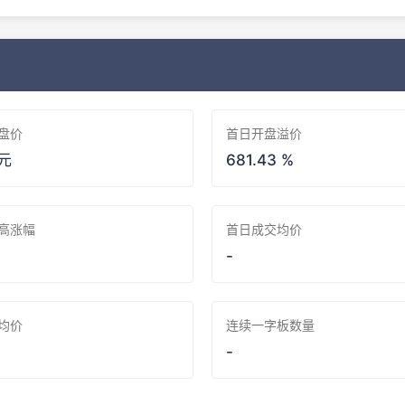
盘价
首日开盘溢价
 元
681.43 %
高涨幅
首日成交均价
-
均价
连续一字板数量
-