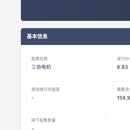
基本信息
股票名称
发行价
三协电机
8.83
预测发行市盈率
募集资
-
158,
网下配售数量
-