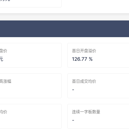
盘价
首日开盘溢价
 元
126.77 %
高涨幅
首日成交均价
-
均价
连续一字板数量
-