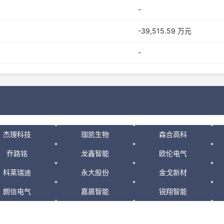
-
-39,515.59 万元
-
杰理科技
珈凯生物
森合高科
乔路铭
龙鑫智能
欧伦电气
科莱瑞迪
永大股份
金戈新材
朗信电气
嘉晨智能
锐翔智能