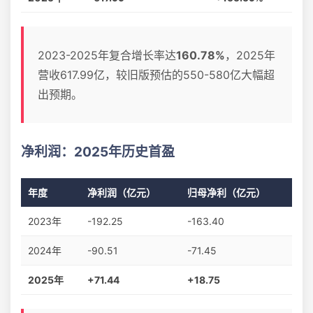
2023-2025年复合增长率达
160.78%
，2025年
营收617.99亿，较旧版预估的550-580亿大幅超
出预期。
净利润：2025年历史首盈
年度
净利润（亿元）
归母净利（亿元）
2023年
-192.25
-163.40
2024年
-90.51
-71.45
2025年
+71.44
+18.75