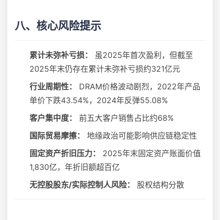
八、核心风险提示
累计未弥补亏损：
虽2025年首次盈利，但截至
2025年末仍存在累计未弥补亏损约321亿元
行业周期性：
DRAM价格波动剧烈，2022年产品
单价下跌43.54%，2024年反弹55.08%
客户集中度：
前五大客户销售占比约68%
国际贸易摩擦：
地缘政治可能影响供应链稳定性
固定资产折旧压力：
2025年末固定资产账面价值
1,830亿，年折旧额超百亿
无控股股东/实际控制人风险：
股权结构分散