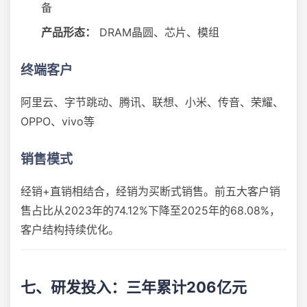
备
产品形态：
DRAM晶圆、芯片、模组
终端客户
阿里云、字节跳动、腾讯、联想、小米、传音、荣耀、
OPPO、vivo等
销售模式
经销+直销相结合，经销为买断式销售。前五大客户销
售占比从2023年的74.12%下降至2025年的68.08%，
客户结构持续优化。
七、研发投入：三年累计206亿元