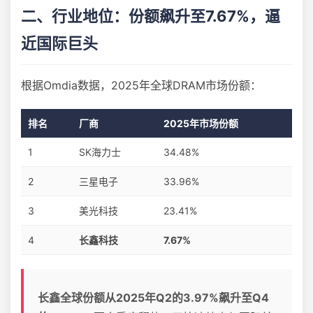
二、行业地位：份额飙升至7.67%，逼
近国际巨头
根据Omdia数据，2025年全球DRAM市场份额：
排名
厂商
2025年市场份额
1
SK海力士
34.48%
2
三星电子
33.96%
3
美光科技
23.41%
4
长鑫科技
7.67%
长鑫全球份额从2025年Q2的3.97%飙升至Q4