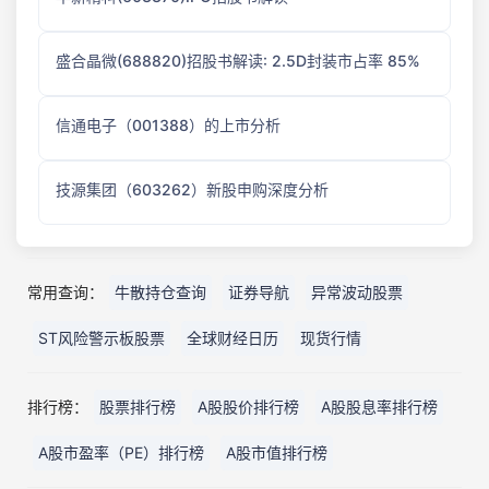
盛合晶微(688820)招股书解读: 2.5D封装市占率 85%
信通电子（001388）的上市分析
技源集团（603262）新股申购深度分析
常用查询：
牛散持仓查询
证券导航
异常波动股票
ST风险警示板股票
全球财经日历
现货行情
排行榜：
股票排行榜
A股股价排行榜
A股股息率排行榜
A股市盈率（PE）排行榜
A股市值排行榜