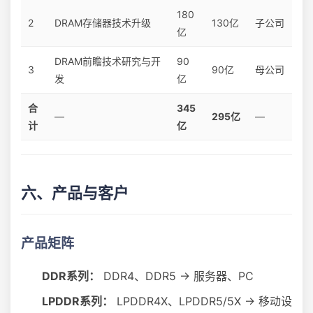
180
2
DRAM存储器技术升级
130亿
子公司
亿
DRAM前瞻技术研究与开
90
3
90亿
母公司
发
亿
合
345
—
295亿
—
计
亿
六、产品与客户
产品矩阵
DDR系列：
DDR4、DDR5 → 服务器、PC
LPDDR系列：
LPDDR4X、LPDDR5/5X → 移动设