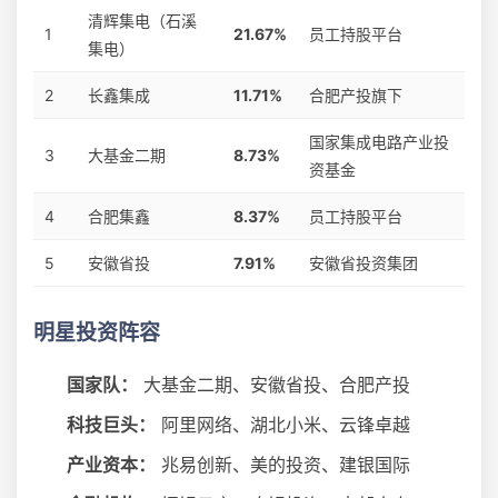
清辉集电（石溪
1
21.67%
员工持股平台
集电）
2
长鑫集成
11.71%
合肥产投旗下
国家集成电路产业投
3
大基金二期
8.73%
资基金
4
合肥集鑫
8.37%
员工持股平台
5
安徽省投
7.91%
安徽省投资集团
明星投资阵容
国家队：
大基金二期、安徽省投、合肥产投
科技巨头：
阿里网络、湖北小米、云锋卓越
产业资本：
兆易创新、美的投资、建银国际