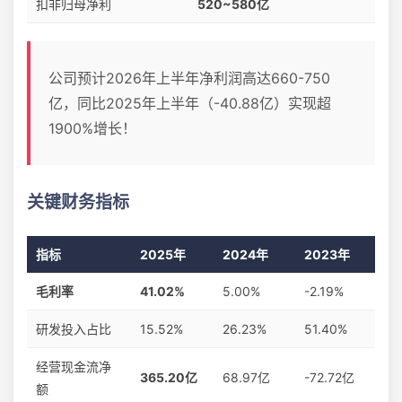
扣非归母净利
520~580亿
公司预计2026年上半年净利润高达660-750
亿，同比2025年上半年（-40.88亿）实现超
1900%增长！
关键财务指标
指标
2025年
2024年
2023年
毛利率
41.02%
5.00%
-2.19%
研发投入占比
15.52%
26.23%
51.40%
经营现金流净
365.20亿
68.97亿
-72.72亿
额