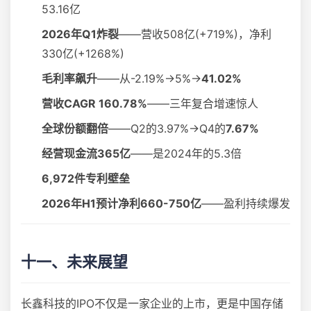
53.16亿
2026年Q1炸裂
​——营收508亿(+719%)，净利
330亿(+1268%)
毛利率飙升
​——从-2.19%→5%→
41.02%
营收CAGR 160.78%
​——三年复合增速惊人
全球份额翻倍
​——Q2的3.97%→Q4的
7.67%
经营现金流365亿
​——是2024年的5.3倍
6,972件专利壁垒
2026年H1预计净利660-750亿
​——盈利持续爆发
十一、未来展望
长鑫科技的IPO不仅是一家企业的上市，更是中国存储