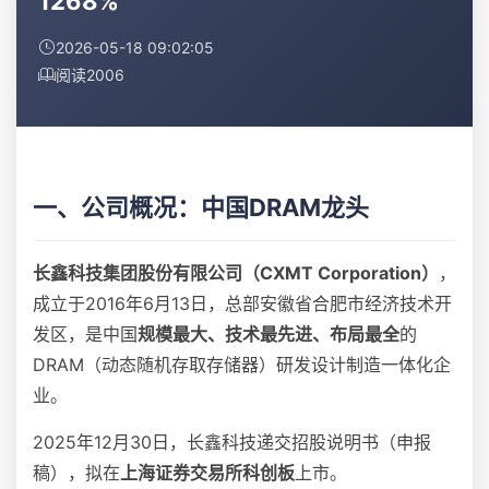
1268%
2026-05-18 09:02:05
阅读
2006
一、公司概况：中国DRAM龙头
长鑫科技集团股份有限公司（CXMT Corporation）
，
成立于2016年6月13日，总部安徽省合肥市经济技术开
发区，是中国
规模最大、技术最先进、布局最全
的
DRAM（动态随机存取存储器）研发设计制造一体化企
业。
2025年12月30日，长鑫科技递交招股说明书（申报
稿），拟在
上海证券交易所科创板
上市。